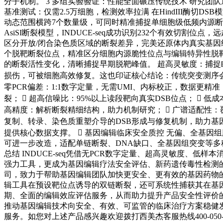
分子机制。 3 多组实验验证：性能全面碾压传统技术 研究团队通过4
基准测试：仅需2.5万细胞，检测效率拉满 在HindIII酶切DSB
动态范围横跨7个数量级，可同时精准捕捉单细胞级低频内源断裂
AsiSI断裂模型，INDUCE-seq成功识别232个有效切割位点，
区分开放/闭合染色质区域的断裂差异，完美还原体内真实基因组损伤
个脱靶断裂位点，精准区分细胞内源脆性位点与编辑特异性脱
的断裂活性变化，清晰捕捉早期脱靶峰值。 超高灵敏度：捕捉瞬时
损伤，可被细胞高效修复。这也印证核心结论：传统突变测序会严重
零PCR偏差：1:1数字定量，无需UMI、内标校正，数据更精
裂；  超高信噪比：95%以上读段靶向真实DSB位点； 
高精度：解析断裂精细结构，助力机制研究；  广谱适配性：
复制、转录、染色质重塑介导的DSB形成与修复机制，助力基
提供核心数据支撑。  基因编辑临床安全质控 无偏、全基因组
可进一步改造，适配单链断裂、DNA缺口、全基因组突变等多
总结 INDUCE-seq凭借无PCR数字定量、超高灵敏度、
强力工具，更成为基因编辑疗法安全评估、新药遗传毒性检测的核心刚需
司，致力于帮助基因编辑团队加快更安全、更有效的基因药物的开
辑工具在预设靶位点诱导的双链断裂，还可系统性捕获其在基因组非靶向
期、全面的编辑效应评估服务，从而助力提升产品安全性评价
推动基因编辑技术向安全、有效、可监管的临床治疗方案稳健发展。 香
服务。如您对上述产品感兴趣欢迎拨打西美杰客服热线400-050-4006或登录网站了解更多