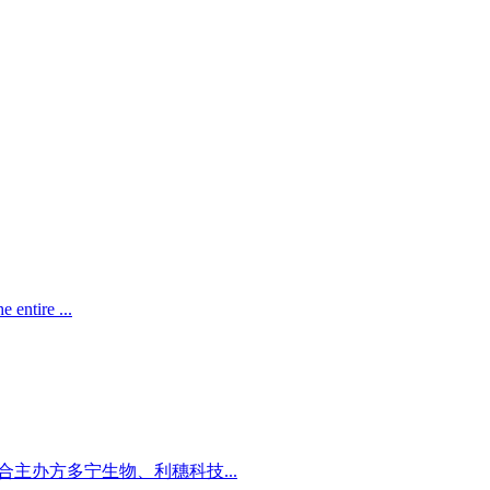
ntire ...
合主办方多宁生物、利穗科技...