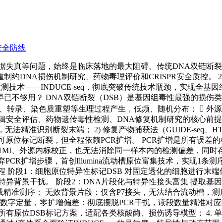
安全防线
据失真等问题，始终是临床落地的最大阻碍。传统DNA双链断裂
DNA损伤机制研究、药物毒理评价和CRISPR安全质控。 202
式DSB检测技术——INDUCE-seq，彻底突破传统技术瓶颈，
术早已不够用？ DNA双链断裂（DSB）是基因组毒性最强的损
、转录、染色质重塑等生理过程产生，低频、随机分布；  外源诱
安全评估、药物遗传毒性检测、DNA修复机制研究的核心前提。
极低，无法精准识别断裂末端； 2) 修复产物捕获法（GUIDE-s
e等）：虽可原位标记断裂，但全程依赖PCR扩增。 PCR扩增是所
MI、外源内标校正，也无法消除同一样本内的检测偏差，同时存
颠覆性舍弃PCR扩增步骤，首创Illumina流动槽原位富集技术，实现
程 阶段1：细胞原位特异性标记DSB 对固定透化的细胞进行末端
特异背景干扰。 阶段2：DNA片段化与特异性接头富集 提取基
完成精准测序； 无效背景片段：仅含P7接头，无法结合流动槽，
 纯数字定量，零扩增偏差：彻底摆脱PCR干扰，读段数量精准对应
容所有原位DSB标记方案，适配各类核酸酶、损伤诱导模型； 4.