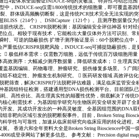
套体系全面验证INDUCE-seq的灵敏度、特异性与动态范围，各项指标
模型中，INDUCE-seq仅需1/800传统技术的细胞量，即可覆盖
、群体级高频酶切断裂，这是传统PCR技术完全无法实现的突破
远超BLISS（214个）、DSBCapture（121个）。且测序数据
状态。 CRISPR脱靶检测：基因编辑安全评估神器 针对经典EM
靶位点。相较于现有技术，它能检出大量仅体外方法可识别、常
、可逆的隐蔽损伤 扩增子测序验证显示：60个脱靶位点中，仅4
低估CRISPR脱靶风险，INDUCE-seq可捕捉隐蔽损伤，是
准；  极低样本需求：仅需数万细胞，远低于传统百万级细胞用量
 低成本高效测序：大幅减少测序数据量，降低研发成本；  生理真
覆盖基因编辑、药物毒理、肿瘤研究、损伤修复多场景。 5 广阔应
因组不稳定性、肿瘤发生机制研究。  医药研发领域 高效评
脱靶筛查，解决CRISPR疗法脱靶评估难题，满足临床监管安全
种基因组特征检测，搭建通用型DNA损伤检测平台。目前团队
低样本消耗、高性价比、高生理真实性的颠覆性优势，彻底解决了传统
技术，为基因组学研究与生物医药安全研发开辟了全新路径！ Broke
发。其成功开发出的一种高灵敏度、全基因组范围的DNA双链断裂
区域引发的脱靶断裂事件。目前，Broken String Bios
的科学性与可靠性，加速从临床前研究向临床应用的转化进程。
港六和全年资料大全是Broken String Bioscienc
信息。 参考文献： Precision digital mapping of endogen