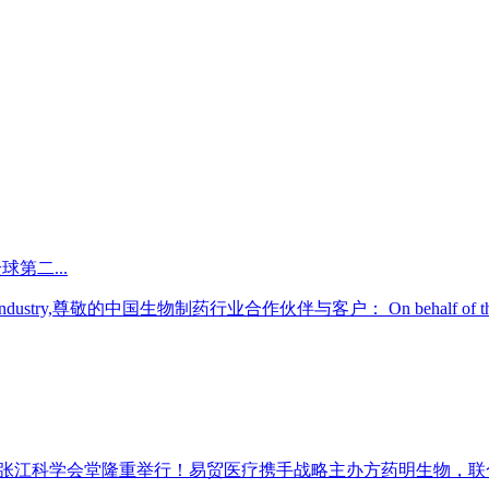
球第二...
aceutical Industry,尊敬的中国生物制药行业合作伙伴与客户： On behalf of the e
在上海张江科学会堂隆重举行！易贸医疗携手战略主办方药明生物，联