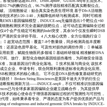
远超BLISS、DSBCapture、GUIDE-seq等主流技术。
基因组92.7%的酶切位点，96.7%测序读段精准匹配真实断裂位点。
。 活细胞验证：贴合真实染色质生理环境 基于DIvA活细胞
量仅为传统技术的1/20–1/40，大幅降低科研与检测成本。同时可精准
X1基因编辑模型，INDUCE-seq无偏筛选出1个靶位点+60
规细胞检测技术完全遗漏的脱靶位点，还可动态监测编辑全过程
个会产生稳定可检测的Indel突变，其余56个仅发生瞬时DSB
更严谨的安全评价手段。 4 八大核心优势，全方位领跑行业 
；  超宽动态范围：覆盖7–8个数量级，同步检测高低丰度断
实性：还原染色质甲基化、可及性对损伤的调控作用；  单碱基
用前景，赋能生物医药多领域  基础科研领域 精准解析DNA
估化疗药、放疗、新型化合物的基因组损伤毒性，为药物安全筛选
标准，加速基因治疗商业化落地。  技术拓展与商业化 该技术
已成立企业、申请专利，联合阿斯利康推进标准化商业化应用。
DSB检测技术的核心痛点。 它不仅是DNA损伤修复基础研究的
n String Biosciences是英国卡迪夫大学的衍生公
检测新方法——INDUCE-seq®，不仅可精准识别基因编
ciences已与全球多家基因编辑企业建立战略合作，为其提供早
本技术的核心使命在于增强基因编辑过程的可预测性与可控性，
es中国一级代理，始终秉承着专业、严谨的态度为客户提供优质的产品与
ous and induced genomic DNA breaks by INDUCE-