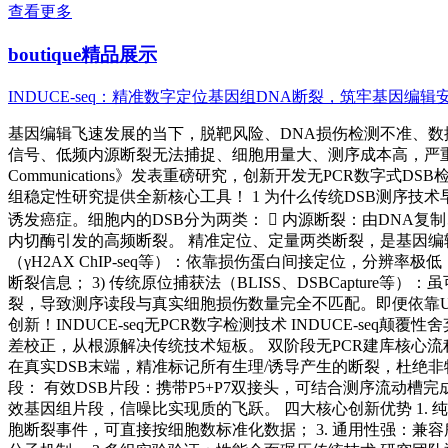
查看更多
boutique
精品展示
INDUCE-seq：精准数字定位基因组DNA断裂，筑牢基因编辑
基因编辑飞速发展的当下，脱靶风险、DNA损伤检测不准、数
信号、低频内源断裂无法捕捉、细胞用量大、测序成本高，严重制约
Communications》发表重磅研究，创新开发无PCR数字
组稳定性研究提供全新核心工具！ 1 为什么传统DSB测序技
诱发癌症。细胞内的DSB分为两类：  内源断裂：由DNA复制
内切酶引发的高频断裂。 精准定位、定量两类断裂，是基因编辑
（γH2AX ChIP-seq等）：依靠损伤蛋白间接定位，分辨率
断裂信息； 3) 传统原位捕获法（BLISS、DSBCaptur
裂，导致测序读段与真实细胞损伤数量完全不匹配。即便依靠U
创新！INDUCE-seq无PCR数字检测技术 INDUCE-seq
差校正，从根源解决传统技术短板。 双阶段无PCR建库核心流
在真实DSB末端，精准标记所有生理/诱导产生的断裂，杜绝非
段： 有效DSB片段：携带P5+P7双接头，可结合测序流动槽
效基因组片段，信噪比实现质的飞跃。 四大核心创新优势 1.
胞断裂事件，可直接按细胞数标准化数据； 3. 通用性强：兼