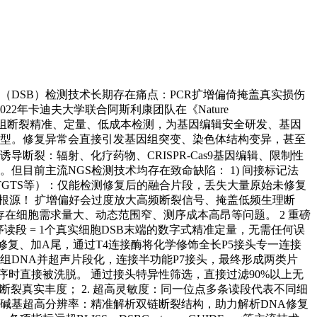
（DSB）检测技术长期存在痛点：PCR扩增偏倚掩盖真实损伤
2年卡迪夫大学联合阿斯利康团队在《Nature
实现全基因组断裂精准、定量、低成本检测，为基因编辑安全研发、基因
伤类型。修复异常会直接引发基因组突变、染色体结构变异，甚至
导断裂：辐射、化疗药物、CRISPR-Cas9基因编辑、限制性
但目前主流NGS检测技术均存在致命缺陷： 1) 间接标记法
eq、HTGTS等）：仅能检测修复后的融合片段，丢失大量原始未修复
有误差的根源！ 扩增偏好会过度放大高频断裂信号、掩盖低频生理断
在细胞需求量大、动态范围窄、测序成本高昂等问题。 2 重磅
1条测序读段 = 1个真实细胞DSB末端的数字式精准定量，无需任何误
修复、加A尾，通过T4连接酶将化学修饰全长P5接头专一连接
因组DNA并超声片段化，连接半功能P7接头，最终形成两类片
测序时直接被洗脱。 通过接头特异性筛选，直接过滤90%以上无
断裂真实丰度； 2. 超高灵敏度：同一位点多条读段代表不同细
 单碱基超高分辨率：精准解析双链断裂结构，助力解析DNA修复